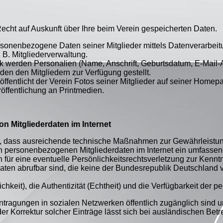
cht auf Auskunft über Ihre beim Verein gespeicherten Daten.
personenbezogene Daten seiner Mitglieder mittels Datenverarbei
B. Mitgliederverwaltung.
k werden Personalien (Name, Anschrift, Geburtsdatum, E-Mail-
den den Mitgliedern zur Verfügung gestellt.
ffentlicht der Verein Fotos seiner Mitglieder auf seiner Home
öffentlichung an Printmedien.
on Mitgliederdaten im Internet
hin, dass ausreichende technische Maßnahmen zur Gewährleistu
n personenbezogenen Mitgliederdaten im Internet ein umfassend
 für eine eventuelle Persönlichkeitsrechtsverletzung zur Kenntn
aten abrufbar sind, die keine der Bundesrepublik Deutschlan
tzlichkeit), die Authentizität (Echtheit) und die Verfügbarkeit der
tragungen in sozialen Netzwerken öffentlich zugänglich sind 
 Korrektur solcher Einträge lässt sich bei ausländischen Bet